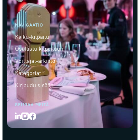
NAVIGAATIO
Kaiku-kilpailu
Osallistu kilpailuun
Voittajat-arkisto
Kategoriat
Kirjaudu sisään
SEURAA MEITÄ
LinkedIn
Instagram
Facebook