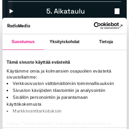
5. Aikataulu
6. Ilmoittautuminen
Suostumus
Yksityiskohdat
Tietoja
7. Tuomarointi
Tämä sivusto käyttää evästeitä
8. Palkitseminen
Käytämme omia ja kolmansien osapuolien evästeitä
sivustollamme:
Verkkosivuston välttämättömiin toiminnallisuuksiin
9. Osallistumismaksut
Sivuston kävijöiden tilastointiin ja analysointiin
Sisällön personointiin ja parantamaan
käyttökokemusta
10. Kilpailumainosten käyttö
Markkinointitarkoituksiin
ja oikeudet
Valitse "Yksityiskohdat" tarkastellaksesi evästeitä ja