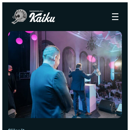
Siirry
suoraan
Kaikukilpailu
sisältöön